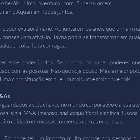
er-heróis. Uma aventura com Super-Homem, 
tman e Aquaman. Todos juntos.
oder extraordinário. Ao juntarem os anéis que tinham nas
s conseguiam ativá-lo. Jayna podia se transformar em qual
alquer coisa feita com água.
ter esse poder juntos. Separados, os super poderes que
ade com as pessoas. Não que seja pouco. Mas a maior potê
Uma clara situação em que um mais um é maior que dois.
M&As
guardados a sete chaves no mundo corporativo é a estratég
osa sigla M&A (
mergers and acquisitions
) significa fusões
uito cuidado em nossas conversas com as empresas.
o. Ela pode ter um impacto muito grande nas pessoas qu