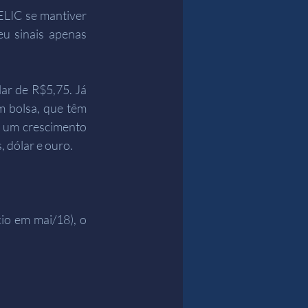
ELIC se mantiver 
u sinais apenas 
r de R$5,75. Já 
 bolsa, que têm 
 um crescimento 
 dólar e ouro.
io em mai/18), o 