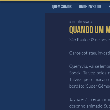
Quem Somos
Onde Investir
5 min de leitura
QUANDO UM MA
São Paulo, 03 de nov
Caros cotistas, investi
Quem viu, vai se lembr
Spock. Talvez pelos 
Talvez pelo macaco
bordão: “Super Gêmeos
Jayna e Zan eram irm
desenho animado Super