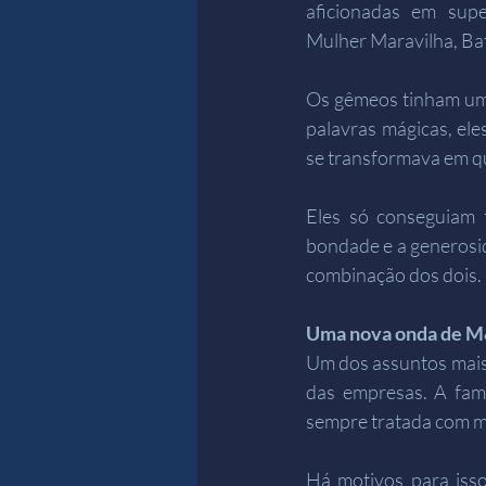
aficionadas em sup
Mulher Maravilha, Ba
Os gêmeos tinham um p
palavras mágicas, ele
se transformava em qu
Eles só conseguiam 
bondade e a generosid
combinação dos dois. 
Uma nova onda de 
Um dos assuntos mais 
das empresas. A fam
sempre tratada com m
Há motivos para iss