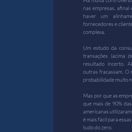
Há muita controvérsia
nas empresas, afinal e
haver um alinhame
fornecedores e client
complexa. 
Um estudo da consul
transações (acima 
resultado incerto. 
outras fracassam. O
probabilidade muito m
Mas por que as empres
que mais de 90% das
americanas utilizara
é mais fácil para ess
tudo do zero.