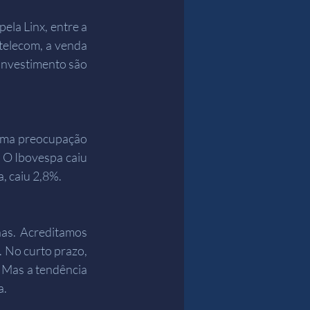
la Linx, entre a 
telecom, a venda 
investimento são 
uma preocupação 
 O Ibovespa caiu 
, caiu 2,8%.
as. Acreditamos 
 No curto prazo, 
 Mas a tendência 
a.