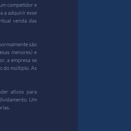
um competidor e 
 a adquirir esse 
ntual venda das 
normalmente são 
esas menores) e 
or, a empresa se 
 do múltiplo. As 
er ativos para 
ndividamento. Um 
rias.