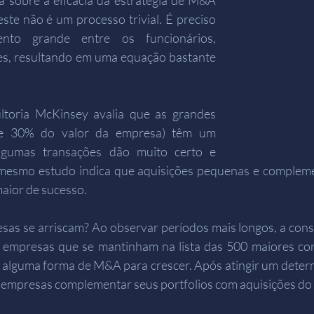
 sobre a eficácia da estratégia de M&A 
ste não é um processo trivial. É preciso 
nto grande entre os funcionários, 
es, resultando em uma equação bastante 
toria McKinsey avalia que as grandes 
de 30% do valor da empresa) têm um 
Algumas transações dão muito certo e 
 mesmo estudo indica que aquisições pequenas e complem
aior de sucesso.
as se arriscam? Ao observar períodos mais longos, a cons
 empresas que se mantinham na lista das 500 maiores co
m alguma forma de M&A para crescer. Após atingir um deter
as empresas complementar seus portfolios com aquisições do