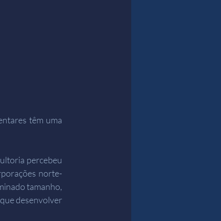
entares têm uma 
ultoria percebeu 
rporações norte-
minado tamanho, 
 que desenvolver 