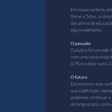
Em nossa carteira, es
Stone a Totvs, a cons
das ativos de educaçã
alguns exemplos.
O passado
Outubro foi um mês b
com uma nova onda de 
0,7% e o dólar subiu 
O futuro
Escrevemos esta cart
que a definição rápid
podemos continuar a v
de longo prazo, como