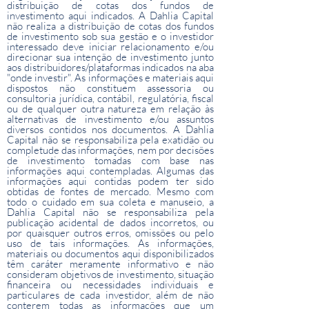
aprovadas em exames de qualificação
distribuição de cotas dos fundos de
investimento aqui indicados. A Dahlia Capital
técnica ou possuam certificações aprovadas
não realiza a distribuição de cotas dos fundos
de investimento sob sua gestão e o investidor
pela CVM como requisitos para o registro
interessado deve iniciar relacionamento e/ou
de agentes autônomos de investimento,
direcionar sua intenção de investimento junto
aos distribuidores/plataformas indicados na aba
administradores de carteira, analistas e
"onde investir". As informações e materiais aqui
consultores de valores mobiliários, em
dispostos não constituem assessoria ou
consultoria jurídica, contábil, regulatória, fiscal
relação a seus recursos próprios. IV – clubes
ou de qualquer outra natureza em relação às
alternativas de investimento e/ou assuntos
de investimento, desde que tenham a
diversos contidos nos documentos. A Dahlia
carteira gerida por um ou mais cotistas, que
Capital não se responsabiliza pela exatidão ou
completude das informações, nem por decisões
sejam investidores qualificados.
de investimento tomadas com base nas
informações aqui contempladas. Algumas das
informações aqui contidas podem ter sido
obtidas de fontes de mercado. Mesmo com
todo o cuidado em sua coleta e manuseio, a
Dahlia Capital não se responsabiliza pela
publicação acidental de dados incorretos, ou
por quaisquer outros erros, omissões ou pelo
uso de tais informações. As informações,
materiais ou documentos aqui disponibilizados
têm caráter meramente informativo e não
consideram objetivos de investimento, situação
financeira ou necessidades individuais e
particulares de cada investidor, além de não
conterem todas as informações que um