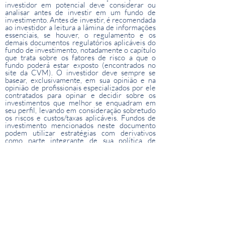
investidor em potencial deve considerar ou
analisar antes de investir em um fundo de
investimento. Antes de investir, é recomendada
ao investidor a leitura a lâmina de informações
essenciais, se houver, o regulamento e os
demais documentos regulatórios aplicáveis do
fundo de investimento, notadamente o capítulo
que trata sobre os fatores de risco a que o
fundo poderá estar exposto (encontrados no
site da CVM). O investidor deve sempre se
basear, exclusivamente, em sua opinião e na
opinião de profissionais especializados por ele
contratados para opinar e decidir sobre os
investimentos que melhor se enquadram em
seu perfil, levando em consideração sobretudo
os riscos e custos/taxas aplicáveis. Fundos de
investimento mencionados neste documento
podem utilizar estratégias com derivativos
como parte integrante de sua política de
investimento. Tais estratégias, da forma como
são adotadas, podem resultar em significativas
perdas patrimoniais para seus cotistas, podendo
inclusive acarretar perdas superiores ao capital
aplicado e a consequente obrigação do cotista
de aportar recursos adicionais para cobrir o
prejuízo do Fundo. Fundos de investimento não
contam com garantia do administrador do
fundo, do gestor da carteira, do custodiante ou
de qualquer mecanismo de seguro ou ainda do
Fundo Garantidor de Créditos – FGC. Não há