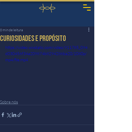
0 min de leitura
Curiosidades e propósito
https://video.wixstatic.com/video/911785_094
d030456f34a209874b8294286ba20/1080p/
mp4/file.mp4
Sobre nós